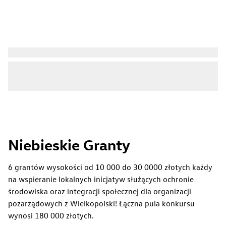
Mauris blandit
Pellentesque in ipsum id orci porta
dapibus.
Niebieskie Granty
6 grantów wysokości od 10 000 do 30 0000 złotych każdy
na wspieranie lokalnych inicjatyw służących ochronie
środowiska oraz integracji społecznej dla organizacji
pozarządowych z Wielkopolski! Łączna pula konkursu
wynosi 180 000 złotych.