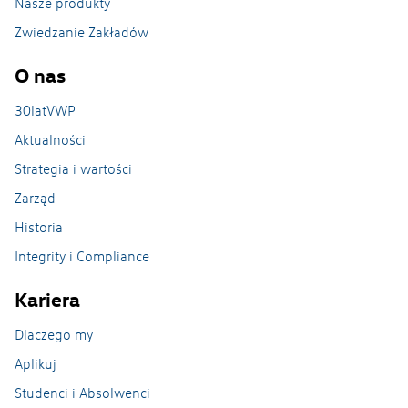
Strefa Pracownika_czki
Nasze produkty
Zwiedzanie Zakładów
O nas
30latVWP
Aktualności
Strategia i wartości
Zarząd
Historia
Integrity i Compliance
Kariera
Dlaczego my
Aplikuj
Studenci i Absolwenci