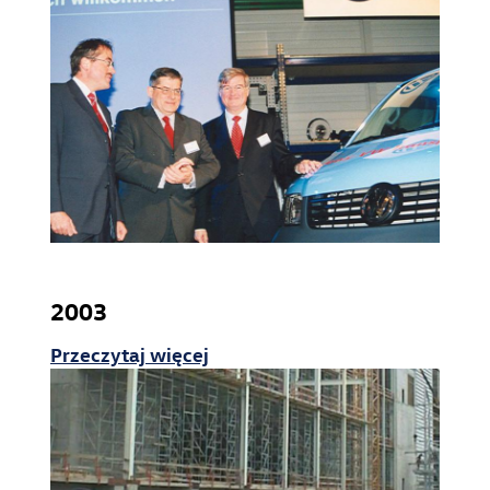
Zakład Crafter Września
Odlewnia na Wildzie
Zakład w Swarzędzu
Zwiedzanie Zakładu
2003
Przeczytaj więcej