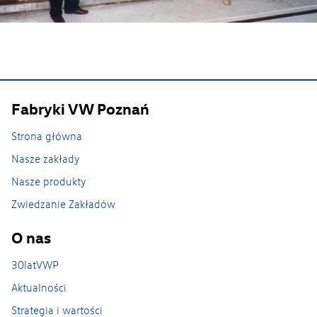
Fabryki VW Poznań
Strona główna
Nasze zakłady
Nasze produkty
Zwiedzanie Zakładów
Nasze zakłady
O nas
30latVWP
Zakład Caddy w Antoninku
Aktualności
Zakład Crafter Września
Strategia i wartości