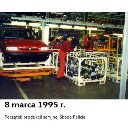
Lean on every line
8 marca 1995 r.
Początek produkcji seryjnej Škoda Felicia.