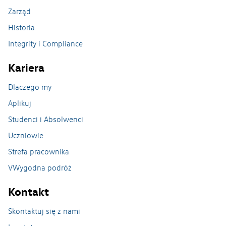
Zarząd
Odlewnia na Wildzie
Historia
Zakład w Swarzędzu
Integrity i Compliance
Zwiedzanie Zakładu
Kariera
Dlaczego my
Aplikuj
Studenci i Absolwenci
Uczniowie
Strefa pracownika
VWygodna podróż
Kontakt
Skontaktuj się z nami