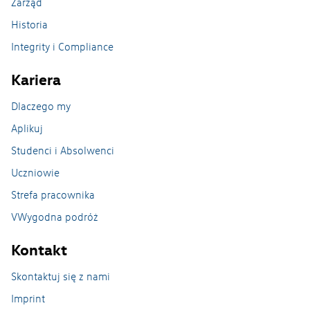
Zarząd
Historia
Nasze zakłady
Integrity i Compliance
Zakład Caddy w Antoninku
Kariera
Zakład Crafter Września
Dlaczego my
Aplikuj
Odlewnia na Wildzie
Studenci i Absolwenci
Zakład w Swarzędzu
Uczniowie
Strefa pracownika
Zwiedzanie Zakładu
VWygodna podróż
Kontakt
Skontaktuj się z nami
Imprint