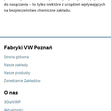
do nasączania – to tylko niektóre z urządzeń wpływających
na bezpieczeństwo chemiczne zakładu.
Fabryki VW Poznań
Strona główna
Produkty
Nasze zakłady
Nasze produkty
Produkcja samochodów
Zwiedzanie Zakładów
Zabudowy specjalne
O nas
Produkcja odlewów
30latVWP
Aktualności