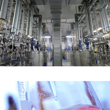
Nasze zakłady
Zakład Caddy w Antoninku
Zakład Crafter Września
Odlewnia na Wildzie
Zakład w Swarzędzu
Zwiedzanie Zakładu