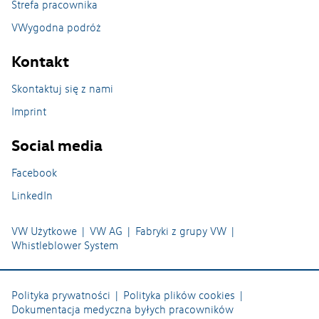
Strefa pracownika
VWygodna podróż
Nasze zakłady
Kontakt
Zakład Caddy w Antoninku
Skontaktuj się z nami
Imprint
Zakład Crafter Września
Social media
Odlewnia na Wildzie
Facebook
Zakład w Swarzędzu
LinkedIn
Zwiedzanie Zakładu
VW Użytkowe
VW AG
Fabryki z grupy VW
Whistleblower System
Polityka prywatności
Polityka plików cookies
Dokumentacja medyczna byłych pracowników