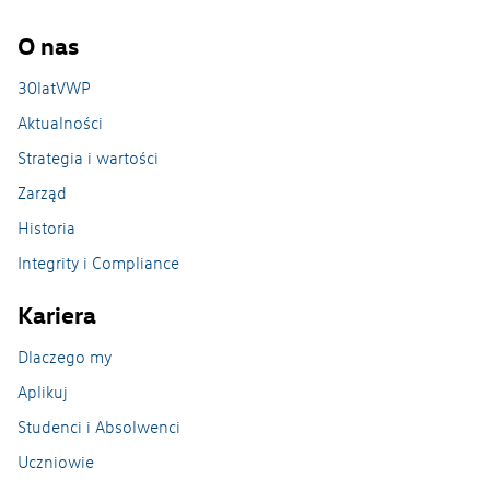
O nas
30latVWP
Aktualności
Strategia i wartości
Zarząd
Zrównoważony rozwój
Historia
Integrity i Compliance
Kariera
Dlaczego my
Aplikuj
Studenci i Absolwenci
Uczniowie