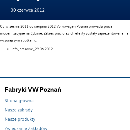
30 czerwca 2012
Zwiedzanie Zakładów
Od września 2011 do sierpnia 2012 Volkswagen Poznań prowadzi prace
modernizacyjne na Cybinie. Zakres prac oraz ich efekty zostały zaprezentowane na
wczorajszym spotkaniu.
Info_prasowe_29.06.2012
Fabryki VW Poznań
Strona główna
Lean on every line
Nasze zakłady
Nasze produkty
Zwiedzanie Zakładów